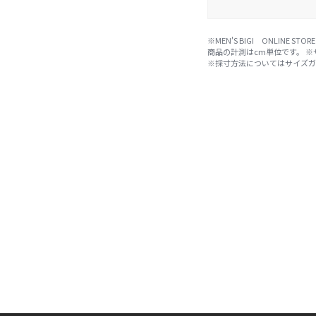
※MEN'S BIGI ONLIN
商品の計測はcm単位です。 
※採寸方法については
サイズ