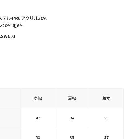
テル44% アクリル30%
20% 毛6%
KSW603
身幅
肩幅
着丈
47
34
55
50
35
57