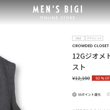
SALE
アウトレット
CROWDED CLOSET
12Gジオ
スト
¥
12,100
% OF
50
ポ
55ポイント還元