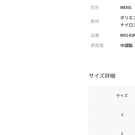
性別
MENS
ポリエス
素材
ナイロン
品番
M0143
原産国
中国製
サイズ詳細
サイズ
2
3