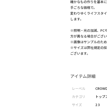
確かなもの作りを基本
手ごろな価格で。
変わりゆくライフスタ
します。
※照明・光の加減、PC
方が異なる場合がござい
※画像はサンプルのた
※サイズは弊社規定の
ございます。
アイテム詳細
レーベル
CROWD
カテゴリ
トップス
サイズ
2 3