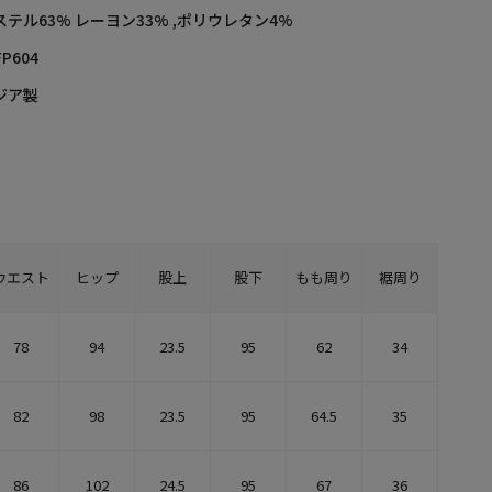
テル63% レーヨン33% ,ポリウレタン4%
FP604
ジア製
ウエスト
ヒップ
股上
股下
もも周り
裾周り
78
94
23.5
95
62
34
82
98
23.5
95
64.5
35
86
102
24.5
95
67
36