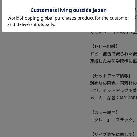
【TR素材について】
TR素材とは、テトロン
テトロンは引っ張りな
くいところが特徴。
そこにレーヨンの持つ
【ドビー組織】
ドビー織機で織られた
連続した幾何学模様に織
【セットアップ情報】
別売りの同色・同素材の
ぜひ、セットアップで
メーカー品番：M0143FJ
【カラー展開】
「グレー」「ブラック」
【サイズ表記に関して