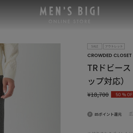
SALE
アウトレット
CROWDED CLOSET
TRドビー
ップ対応）
¥
18,700
% OF
50
ポ
85ポイント還元