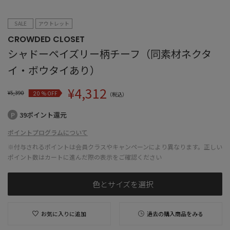
SALE
アウトレット
CROWDED CLOSET
シャドーペイズリー柄チーフ（同素材ネクタ
イ・ボウタイあり）
¥
4,312
¥
5,390
% OFF
20
（税込）
39ポイント還元
ポイントプログラムについて
※付与されるポイントは会員クラスやキャンペーンにより異なります。正しい
ポイント数はカートに進んだ際の表示をご確認ください
色とサイズを選択
お気に入りに追加
過去の購入商品をみる