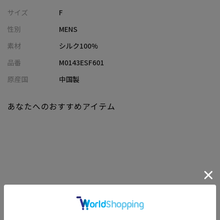
ご自分用はもちろん、女性の方からのギフトにもおすすめです。
サイズ
F
性別
MENS
同色、同素材のネクタイをご用意しております。セットでお使い
いただくと統一感がありオススメです。
素材
シルク100%
メーカー品番：M0143ENT601・M0143ENT621（ボウタイ）
品番
M0143ESF601
【カラー】
原産国
中国製
「シルバー」「ボルドー」「ブルー」「オレンジ」「ネイビー」
の5色展開
あなたへのおすすめアイテム
※照明・光の加減、PCやスマートフォンなどの環境により、製品
と画像のカラーの見え方が異なる場合がございます。
※画像はサンプルのため、色味やサイズ等の仕様が変更になる場
合がございます。
※サイズは弊社規定の採寸によって記載しておりますが、若干の
個体差が生じる場合がございます。
関連商品