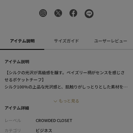
アイテム説明
サイズガイド
ユーザーレビュー
アイテム説明
【シルクの光沢が高級感を醸す。ペイズリー柄がセンスを感じさ
せるポケットチーフ】
シルク100%の上品な光沢感と、肌触りがしっとりとした素材を使
用しています。
もっと見る
胸ポケットに入れ、さりげなくチーフを覗かせると、コーディネ
アイテム詳細
ートに変化が生まれ、
よりフォーマル且つ締まりの効いたスタイリングになります。
レーベル
CROWDED CLOSET
ビジネス使いだけでなく、パーティーや結婚式にも大活躍、オシ
ャレを楽しみたい方の必需品です。
カテゴリ
ビジネス