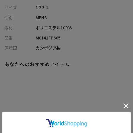
もポイント。
サイズ
1 2 3 4
接触冷感・撥水まで搭載した、春夏に欠かせない高機能パンツで
性別
MENS
す。
素材
ポリエステル100%
【カラー】
品番
M0141FP605
機能素材と軽やかなプリントで爽快感のある「ライトグレー」
「ベージュ」「ネイビー」
原産国
カンボジア製
【スタイリング/シュチュエーション】
あなたへのおすすめアイテム
シャツ、カットソーとインナーを選ばずスタイリングいただけま
す。
オフィスカジュアルから、休日ちょっとしたお出かけまで幅広く
カバーします。
ビジネスでの会食、形式ばらない商談などでもご着用いただける
ほか、演奏会/観劇/授業参観/パーティーなど様々なシーンでご着
関連商品
用いただけます。
また、同素材・同柄で別売りのジャケットもご用意しておりま