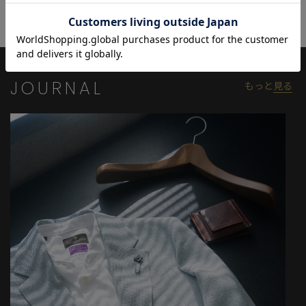
す。
セットアップのジャケパンとしてもお楽しみいただけます。
商品名：＜COOL DOTS＞プリントテーラードジャケット（セット
アップ対応）
JOURNAL
もっと
見る
品番：M0141FJ605
【着用モデル情報】
身長180cm バスト87.5cm ウエスト74cm ヒップ90cm 着用
サイズ：03（L）
【CROWDED CLOSET(クラウデッド クローゼット)】
MEN'S BIGIのスーツレーベル。
確かなもの作りを基本に、ファッション性と機能性を備えた高品
質なスーツスタイルを手ごろな価格で。変わりゆくライフスタイ
ルに合わせてテーラリングされたビジカジウェアをご提供いたし
ます。