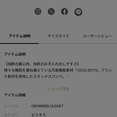
アイテム説明
サイズガイド
ユーザーレビュー
アイテム説明
【抜群の着心地、抜群のお手入れのしやすさ】
様々な機能を兼ね備えている万能機能素材「COOL DOTS」プリン
ト素材を使用したスラックスパンツ。
生地に細かい無数のドット状の穴が開いており、空気の入れ替わ
もっと見る
りが行われることで快適性をアップさせます。
アイテム詳細
縦横に伸びる2WAYストレッチでストレスフリーな着心地。
また、ご家庭で洗濯できるウォッシャブル素材ですので、夏場に
レーベル
CROWDED CLOSET
も安心。
防シワ性にも優れており、そのまま干してもシワが付きづらいの
カテゴリ
ビジネス