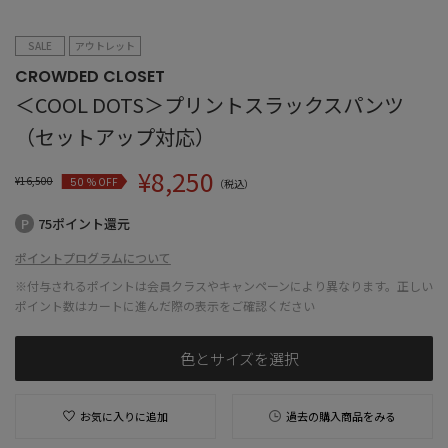
SALE
アウトレット
CROWDED CLOSET
＜COOL DOTS＞プリントスラックスパンツ
（セットアップ対応）
¥
8,250
¥
16,500
% OFF
50
（税込）
75ポイント還元
ポイントプログラムについて
※付与されるポイントは会員クラスやキャンペーンにより異なります。正しい
ポイント数はカートに進んだ際の表示をご確認ください
色とサイズを選択
お気に入りに追加
過去の購入商品をみる