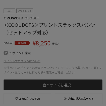
SALE
アウトレット
CROWDED CLOSET
＜COOL DOTS＞プリントスラックスパンツ
（セットアップ対応）
¥
8,250
¥
16,500
% OFF
50
（税込）
75ポイント還元
ポイントプログラムについて
※付与されるポイントは会員クラスやキャンペーンにより異なります。正しい
ポイント数はカートに進んだ際の表示をご確認ください
色とサイズを選択
お気に入りに追加
過去の購入商品をみる