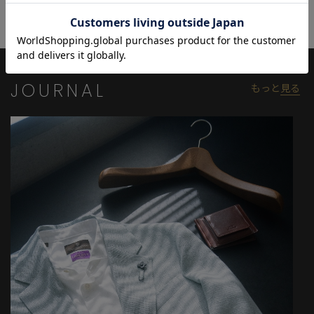
す。
セットアップのジャケパンとしてもお楽しみいただけます。
商品名：＜COOL DOTS＞プリントテーラードジャケット（セット
アップ対応）
JOURNAL
もっと
見る
品番：M0141FJ605
【着用モデル情報】
身長180cm バスト87.5cm ウエスト74cm ヒップ90cm 着用
サイズ：03（L）
【CROWDED CLOSET(クラウデッド クローゼット)】
MEN'S BIGIのスーツレーベル。
確かなもの作りを基本に、ファッション性と機能性を備えた高品
質なスーツスタイルを手ごろな価格で。変わりゆくライフスタイ
ルに合わせてテーラリングされたビジカジウェアをご提供いたし
ます。