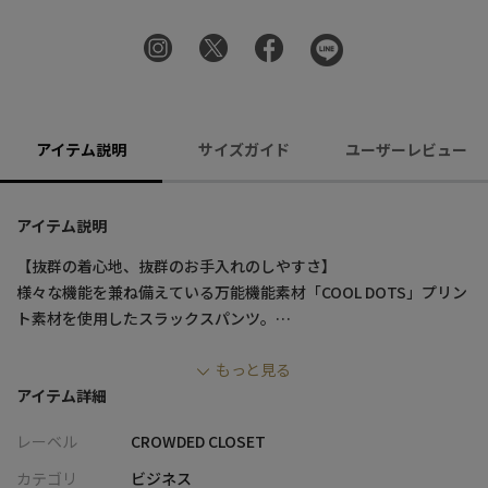
アイテム説明
サイズガイド
ユーザーレビュー
アイテム説明
【抜群の着心地、抜群のお手入れのしやすさ】
様々な機能を兼ね備えている万能機能素材「COOL DOTS」プリン
ト素材を使用したスラックスパンツ。
生地に細かい無数のドット状の穴が開いており、空気の入れ替わ
もっと見る
りが行われることで快適性をアップさせます。
アイテム詳細
縦横に伸びる2WAYストレッチでストレスフリーな着心地。
また、ご家庭で洗濯できるウォッシャブル素材ですので、夏場に
レーベル
CROWDED CLOSET
も安心。
防シワ性にも優れており、そのまま干してもシワが付きづらいの
カテゴリ
ビジネス