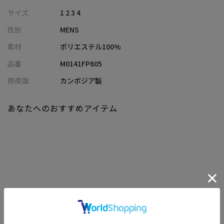
もポイント。
サイズ
1 2 3 4
接触冷感・撥水まで搭載した、春夏に欠かせない高機能パンツで
性別
MENS
す。
素材
ポリエステル100%
【カラー】
品番
M0141FP605
機能素材と軽やかなプリントで爽快感のある「ライトグレー」
「ベージュ」「ネイビー」
原産国
カンボジア製
【スタイリング/シュチュエーション】
あなたへのおすすめアイテム
シャツ、カットソーとインナーを選ばずスタイリングいただけま
す。
オフィスカジュアルから、休日ちょっとしたお出かけまで幅広く
カバーします。
ビジネスでの会食、形式ばらない商談などでもご着用いただける
ほか、演奏会/観劇/授業参観/パーティーなど様々なシーンでご着
関連商品
用いただけます。
また、同素材・同柄で別売りのジャケットもご用意しておりま