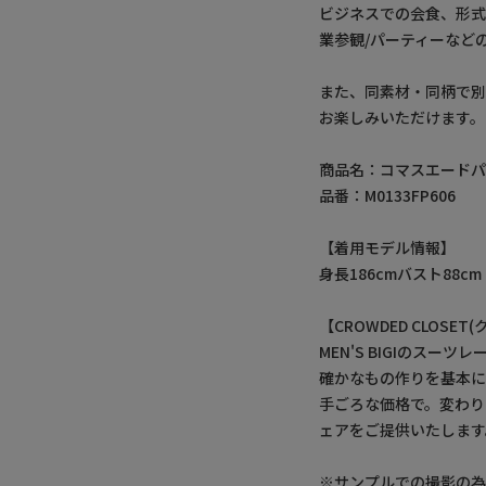
ビジネスでの会食、形式
業参観/パーティーなど
また、同素材・同柄で
お楽しみいただけます。
商品名：コマスエード
品番：M0133FP606
【着用モデル情報】
身長186cmバスト88cm
【CROWDED CLOSE
MEN'S BIGIのスーツ
確かなもの作りを基本
手ごろな価格で。変わ
ェアをご提供いたします
※サンプルでの撮影の