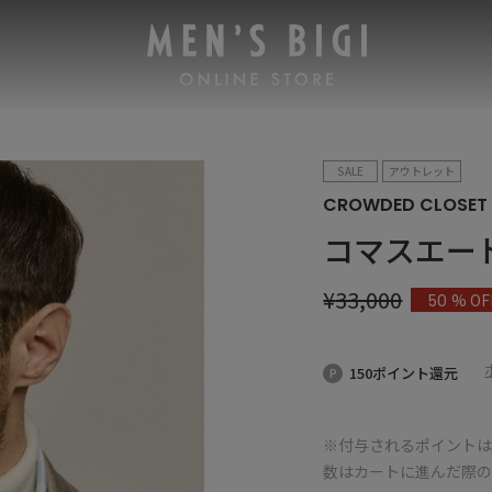
SALE
アウトレット
CROWDED CLOSET
コマスエー
¥
33,000
% OF
50
150ポイント還元
※付与されるポイントは
数はカートに進んだ際