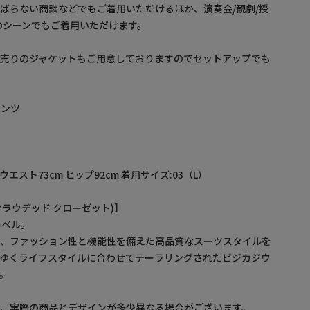
ばらない商談などでもご着用いただけるほか、演奏会/観劇/授
のシーンでもご着用いただけます。
別売りのジャケットもご用意しておりますのでセットアップでも
パンツ
 ウエスト73cm ヒップ92cm 着用サイズ:03（L）
T(クラウデッド クローゼット)】
レーベル。
に、ファッション性と機能性を備えた高品質なスーツスタイルを
りゆくライフスタイルに合わせてテーラリングされたビジカジウ
。
為、実際の商品とデザインが多少異なる場合がございます。