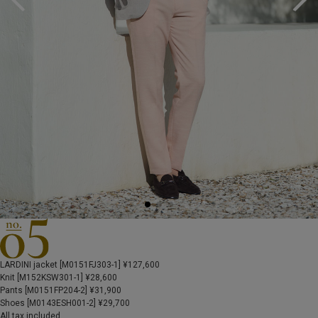
LARDINI jacket [M0151FJ303-1] ¥127,600
Knit [M152KSW301-1] ¥28,600
Pants [M0151FP204-2] ¥31,900
Shoes [M0143ESH001-2] ¥29,700
All tax included