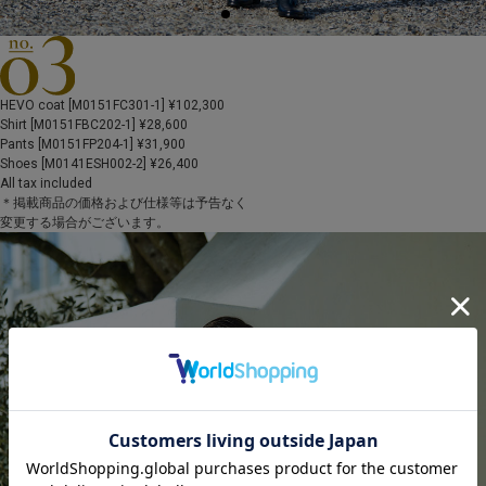
HEVO coat [M0151FC301-1] ¥102,300
Shirt [M0151FBC202-1] ¥28,600
Pants [M0151FP204-1] ¥31,900
Shoes [M0141ESH002-2] ¥26,400
All tax included
＊掲載商品の価格および仕様等は予告なく
変更する場合がございます。