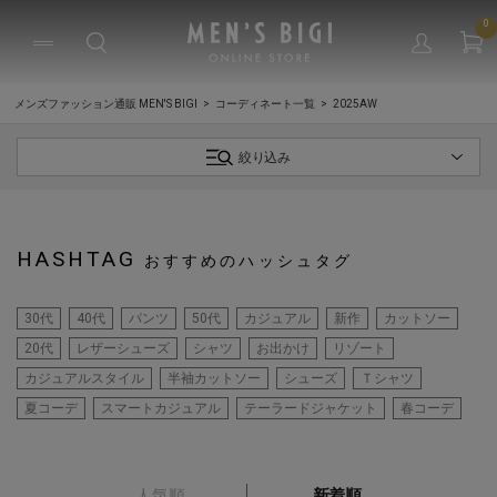
0
メンズファッション通販 MEN'S BIGI
コーディネート一覧
2025AW
絞り込み
HASHTAG
おすすめのハッシュタグ
30代
40代
パンツ
50代
カジュアル
新作
カットソー
20代
レザーシューズ
シャツ
お出かけ
リゾート
カジュアルスタイル
半袖カットソー
シューズ
Ｔシャツ
夏コーデ
スマートカジュアル
テーラードジャケット
春コーデ
人気順
新着順