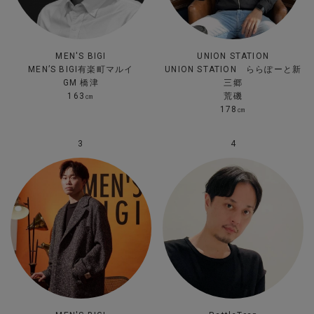
MEN'S BIGI
UNION STATION
MEN’S BIGI有楽町マルイ
UNION STATION ららぽーと新
GM 橋津
三郷
163㎝
荒磯
178㎝
3
4