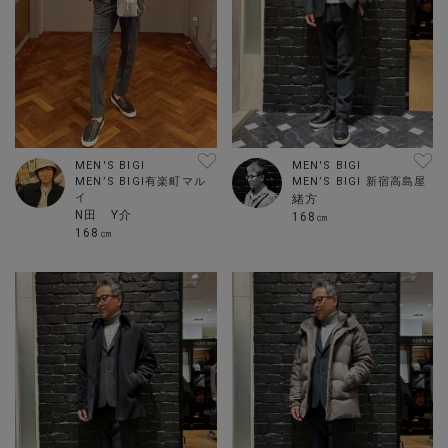
MEN'S BIGI
MEN'S BIGI
MEN’S BIGI 新宿高島屋
MEN’S BIGI有楽町マル
イ
緒方
N田 Y介
168㎝
168㎝