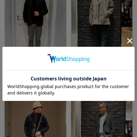
UNION STATION
MEN'S BIGI
UNION STATION らら
MEN’S BIGI 新宿高島屋
ぽーと新三郷
緒方
荒磯
168㎝
178㎝