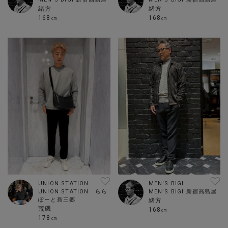
緒方
緒方
168㎝
168㎝
MEN'S BIGI
UNION STATION
MEN’S BIGI 新宿高島屋
UNION STATION らら
ぽーと新三郷
緒方
荒磯
168㎝
178㎝