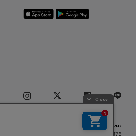
COPYRIGHT(C) BIGI CO.,LTD.ALL RIGHTS RESERVED.