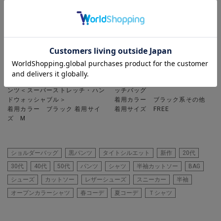
UNION STATION
UNION STATION
ハイパーストレッチヘリンボンパ
2WAYシンセティックレザークラ
ンツ＜スーパーストレッチ・ハン
ッチバッグ
ドウォッシャブル＞
着用カラー ブラック系その他
着用カラー ブラック 着用サイ
着用サイズ FREE
ズ M
ショルダーバッグ
黒パンツ
タイトシルエット
新作
20代
30代
40代
50代
パンツ
シャツ
半袖カットソー
BAG
シューズ
カットソー
レザーシューズ
スニーカー
半袖
オープンカラーシャツ
春コーデ
夏コーデ
Ｔシャツ