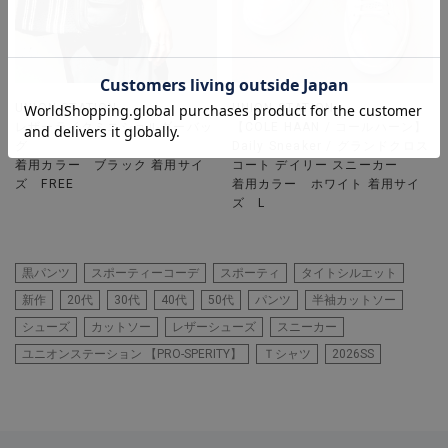
UNION STATION
UNION STATION
レザーライクミニショルダーバッ
【COLE HAAN / コールハーン】
グ
Daily Sneaker / グランドクロス
着用カラー ブラック 着用サイ
コート デイリー スニーカー
ズ FREE
着用カラー ホワイト 着用サイ
ズ L
黒パンツ
スポーティーコーデ
スポーティ
タイトシルエット
新作
20代
30代
40代
50代
パンツ
半袖カットソー
シューズ
カットソー
レザーシューズ
スニーカー
ユニオンステーション 【PRO-SPERITY】
Ｔシャツ
2026SS