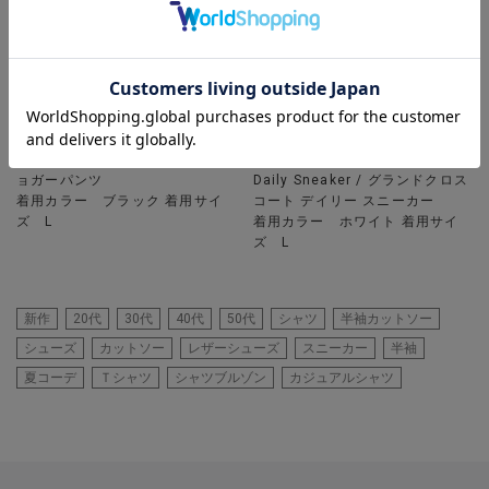
UNION STATION
UNION STATION
【PRO-SPERITY】別注 スリムジ
【COLE HAAN / コールハーン】
ョガーパンツ
Daily Sneaker / グランドクロス
着用カラー ブラック 着用サイ
コート デイリー スニーカー
ズ L
着用カラー ホワイト 着用サイ
ズ L
新作
20代
30代
40代
50代
シャツ
半袖カットソー
シューズ
カットソー
レザーシューズ
スニーカー
半袖
夏コーデ
Ｔシャツ
シャツブルゾン
カジュアルシャツ