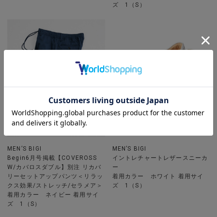
ズ 1（S）
MEN’S BIGI
MEN’S BIGI
Begin6月号掲載【COVEROSS
イントレチャートレザースニーカ
W/カバロスダブル】別注 リカバ
ー
リーセットアップパンツ＜リラッ
着用カラー ホワイト 着用サイ
クス効果/ストレッチ/セラメア＞
ズ 1（S）
着用カラー ネイビー 着用サイ
ズ 1（S）