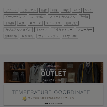
リゾート
カジュアル
新作
別注
30代
40代
50代
イージーパンツ
スリッポン
スマートカジュアル
7分袖
千鳥柄
花柄
夏コーデ
スラックス
お出かけ
カジュアルスタイル
Ｔシャツ
半袖カットソー
スニーカー
接触冷感
吸水速乾
ウォッシャブル
Easy Care