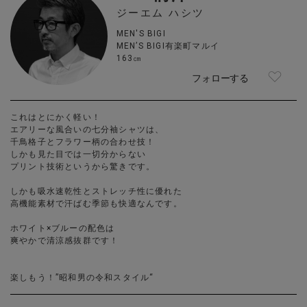
ジーエム ハシツ
MEN'S BIGI
MEN’S BIGI有楽町マルイ
163㎝
フォローする
これはとにかく軽い！
エアリーな風合いの七分袖シャツは、
千鳥格子とフラワー柄の合わせ技！
しかも見た目では一切分からない
プリント技術というから驚きです。
しかも吸水速乾性とストレッチ性に優れた
高機能素材で汗ばむ季節も快適なんです。
ホワイト×ブルーの配色は
爽やかで清涼感抜群です！
楽しもう！”昭和男の令和スタイル“