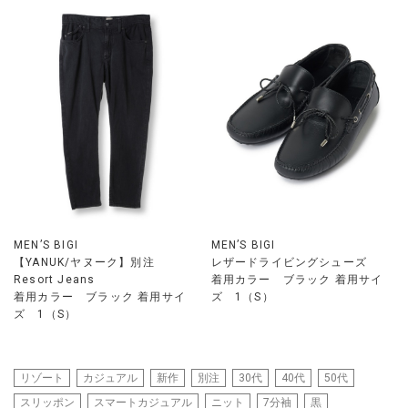
MEN’S BIGI
MEN’S BIGI
【YANUK/ヤヌーク】別注
レザードライビングシューズ
Resort Jeans
着用カラー ブラック 着用サイ
着用カラー ブラック 着用サイ
ズ 1（S）
ズ 1（S）
リゾート
カジュアル
新作
別注
30代
40代
50代
スリッポン
スマートカジュアル
ニット
7分袖
黒