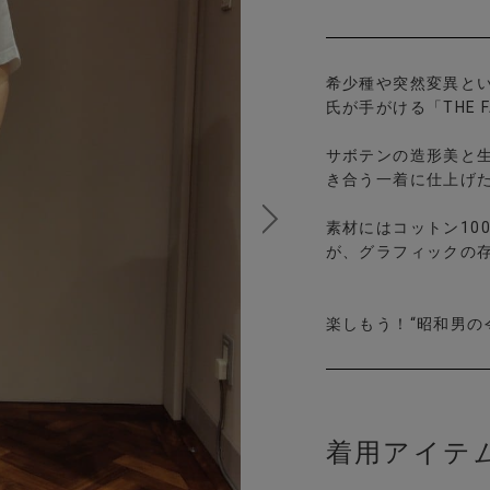
希少種や突然変異と
氏が手がける「THE F
サボテンの造形美と
き合う一着に仕上げ
素材にはコットン10
が、グラフィックの
楽しもう！“昭和男の
着用アイテ