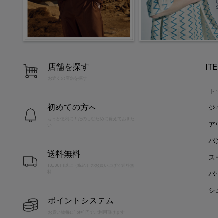
店舗を探す
IT
お近くの店舗を探す
ト
初めての方へ
ジ
もっと便利に！たのしむために覚えておきた
ア
い
パ
送料無料
ス
10,000円以上（税込）のお買い上げで送料無
料
バ
シ
ポイントシステム
お買い物毎に1pt=1円でご利用頂けます