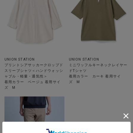
UNION STATION
UNION STATION
プリントシアサッカークロップド
ミニワッフルキーネックレイヤー
スリーブシャツ＜ハンドウォッシ
ドTシャツ
ャブル・軽量・通気性＞
着用カラー カーキ 着用サイ
着用カラー ベージュ 着用サイ
ズ M
ズ M