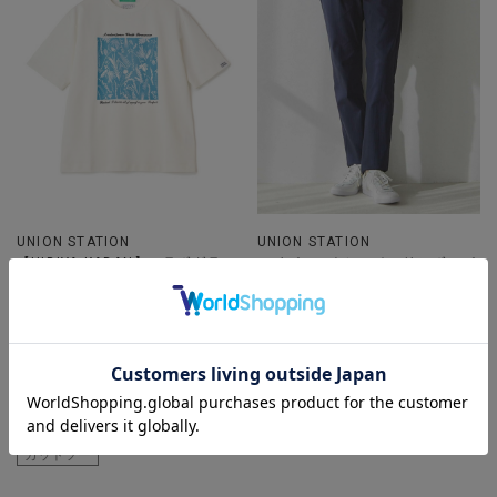
UNION STATION
UNION STATION
【HIBIYA-KADAN】コラボグラフ
ハイパーストレッチヘリンボンパ
ィックTシャツ
ンツ＜スーパーストレッチ・ハン
着用カラー ホワイト 着用サイ
ドウォッシャブル＞
ズ M
着用カラー ネイビー 着用サイ
ズ S
20代
30代
40代
50代
パンツ
半袖カットソー
カットソー