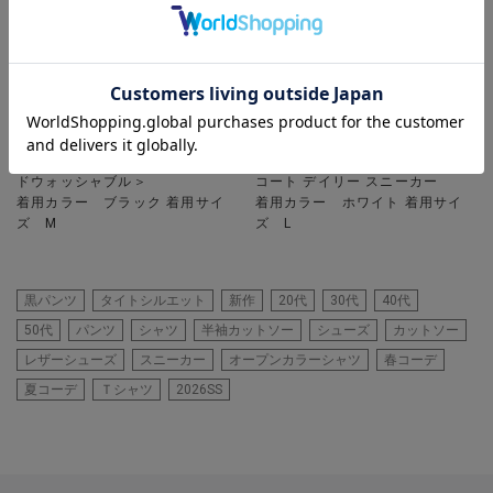
UNION STATION
UNION STATION
ハイパーストレッチヘリンボンパ
【COLE HAAN / コールハーン】
ンツ＜スーパーストレッチ・ハン
Daily Sneaker / グランドクロス
ドウォッシャブル＞
コート デイリー スニーカー
着用カラー ブラック 着用サイ
着用カラー ホワイト 着用サイ
ズ M
ズ L
黒パンツ
タイトシルエット
新作
20代
30代
40代
50代
パンツ
シャツ
半袖カットソー
シューズ
カットソー
レザーシューズ
スニーカー
オープンカラーシャツ
春コーデ
夏コーデ
Ｔシャツ
2026SS