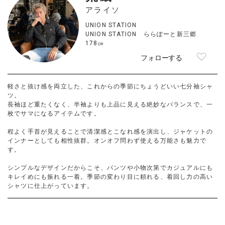
アライソ
UNION STATION
UNION STATION ららぽーと新三郷
178㎝
フォローする
軽さと抜け感を両立した、これからの季節にちょうどいい七分袖シャ
ツ。
長袖ほど重たくなく、半袖よりも上品に見える絶妙なバランスで、一
枚でサマになるアイテムです。
程よく手首が見えることで清潔感とこなれ感を演出し、ジャケットの
インナーとしても相性抜群。オンオフ問わず使える万能さも魅力で
す。
シンプルなデザインだからこそ、パンツや小物次第でカジュアルにも
キレイめにも振れる一着。季節の変わり目に頼れる、着回し力の高い
シャツに仕上がっています。