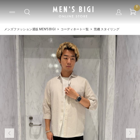
0
メンズファッション通販 MEN'S BIGI
コーディネート一覧
荒磯 スタイリング