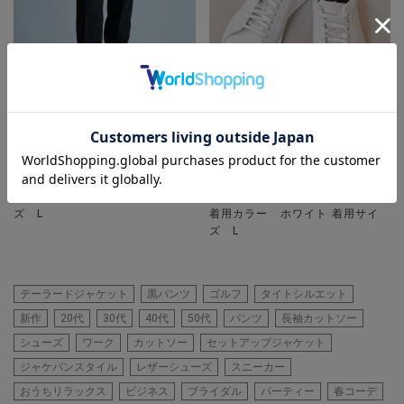
UNION STATION
UNION STATION
【洗える/ストレッチ】テックチ
【COLE HAAN / コールハーン】
リメンスリムイージースラックス
Daily Sneaker / グランドクロス
着用カラー ブラック 着用サイ
コート デイリー スニーカー
ズ L
着用カラー ホワイト 着用サイ
ズ L
テーラードジャケット
黒パンツ
ゴルフ
タイトシルエット
新作
20代
30代
40代
50代
パンツ
長袖カットソー
シューズ
ワーク
カットソー
セットアップジャケット
ジャケパンスタイル
レザーシューズ
スニーカー
おうちリラックス
ビジネス
ブライダル
パーティー
春コーデ