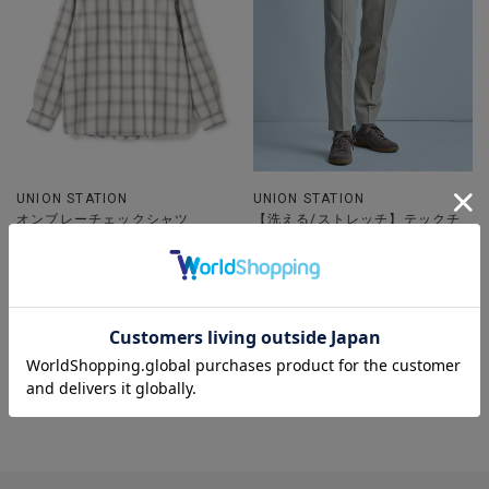
UNION STATION
UNION STATION
オンブレーチェックシャツ
【洗える/ストレッチ】テックチ
着用カラー グレー系その他 着
リメンスリムイージースラックス
用サイズ M
着用カラー ベージュ 着用サイ
ズ S
タイトシルエット
20代
30代
40代
50代
パンツ
チェックシャツ
スラックス