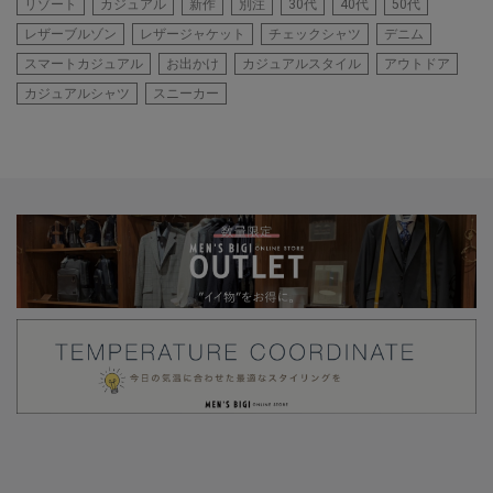
リゾート
カジュアル
新作
別注
30代
40代
50代
レザーブルゾン
レザージャケット
チェックシャツ
デニム
スマートカジュアル
お出かけ
カジュアルスタイル
アウトドア
カジュアルシャツ
スニーカー