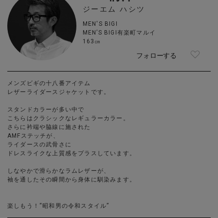
ジーエム ハシツ
MEN'S BIGI
MEN’S BIGI有楽町マルイ
163㎝
フォローする
メンズビギの十八番アイテム
レザーライダースジャケットです。
スタンドカラーが多い中で
こちらはクラシックなレギュラーカラー。
さらに衿端や脇線に施された
AMFステッチが、
ライダースの武骨さに
ドレスライクな上質感をプラスしています。
しなやかで滑らかなラムレザーが、
袖を通したその瞬間から身体に馴染みます。
楽しもう！“昭和男の令和スタイル”