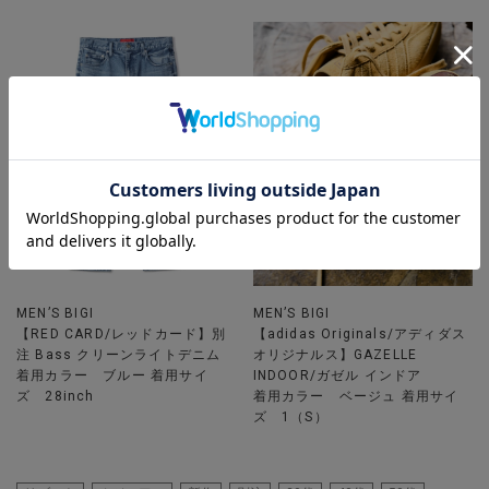
MEN’S BIGI
MEN’S BIGI
【RED CARD/レッドカード】別
【adidas Originals/アディダス
注 Bass クリーンライトデニム
オリジナルス】GAZELLE
着用カラー ブルー 着用サイ
INDOOR/ガゼル インドア
ズ 28inch
着用カラー ベージュ 着用サイ
ズ 1（S）