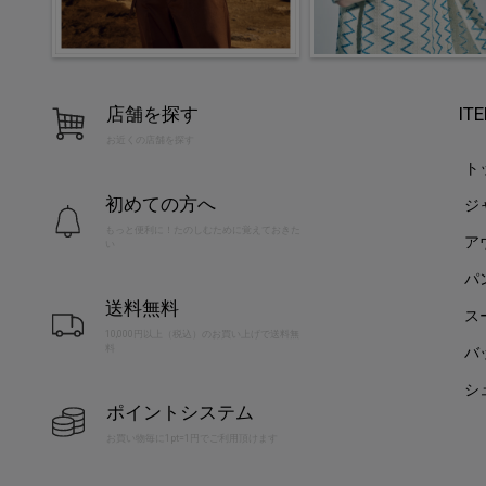
店舗を探す
IT
お近くの店舗を探す
ト
初めての方へ
ジ
もっと便利に！たのしむために覚えておきた
ア
い
パ
送料無料
ス
10,000円以上（税込）のお買い上げで送料無
料
バ
シ
ポイントシステム
お買い物毎に1pt=1円でご利用頂けます