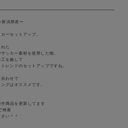
ure〜新潟県産〜
ッカーセットアップ。
られた
柳サッカー素材を使用した物。
加工を施して
るトレンドのセットアップですね。
ツ合わせで
リングはオススメです。
mで新作商品を更新してます
】で検索
ださい＾＾