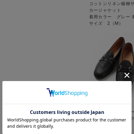
コットンリネン楊柳
カージャケット
着用カラー グレー 
サイズ 2（M）
MEN’S BIGI
羊革ビットローファ
着用カラー ブラック
用サイズ 2（M）