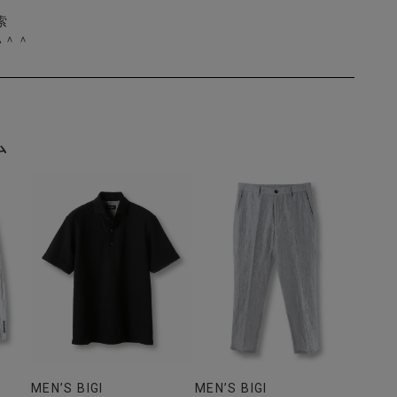
索
い＾＾
ム
MEN’S BIGI
MEN’S BIGI