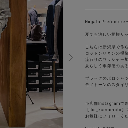
Niigata Prefect
夏でも涼しい楊柳サ
こちらは新潟県で作
コットンリネンの楊
流行りのワッシャー
夏らしく季節感のあ
ブラックのポロシャ
モノトーンのスタイ
※店舗Instagra
【dis_kumamoto
お気軽にフォローく