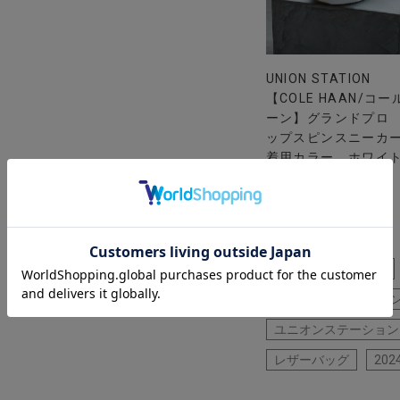
UNION STATION
【COLE HAAN/コー
ーン】グランドプロ
ップスピンスニーカ
着用カラー ホワイト
用サイズ M
アウター
ニット
40代
50代
パ
ユニオンステーション 【P
レザーバッグ
202