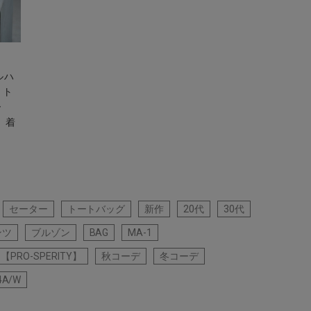
ルハ
 ト
ー
 着
セーター
トートバッグ
新作
20代
30代
ンツ
ブルゾン
BAG
MA-1
RO-SPERITY】
秋コーデ
冬コーデ
4A/W