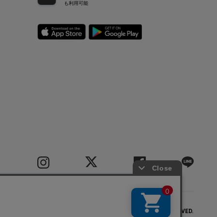
も利用可能
COPYRIGHT(C) BIGI CO.,LTD.ALL RIGHTS RESERVED.