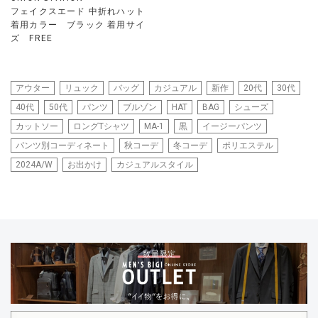
フェイクスエード 中折れハット
着用カラー ブラック 着用サイ
ズ FREE
アウター
リュック
バッグ
カジュアル
新作
20代
30代
40代
50代
パンツ
ブルゾン
HAT
BAG
シューズ
カットソー
ロングTシャツ
MA-1
黒
イージーパンツ
パンツ別コーディネート
秋コーデ
冬コーデ
ポリエステル
2024A/W
お出かけ
カジュアルスタイル