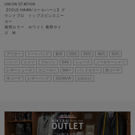
UNION STATION
【COLE HAAN/コールハーン】グ
ランドプロ トップスピンスニー
カー
着用カラー ホワイト 着用サイ
ズ M
アウター
トートバッグ
新作
20代
30代
40代
50代
パンツ
シャツ
ブルゾン
BAG
シューズ
ノーカラーシャツ
レザーシューズ
スニーカー
MA-1
バンドカラー
秋コーデ
冬コーデ
レザーバッグ
2024A/W
お出かけ