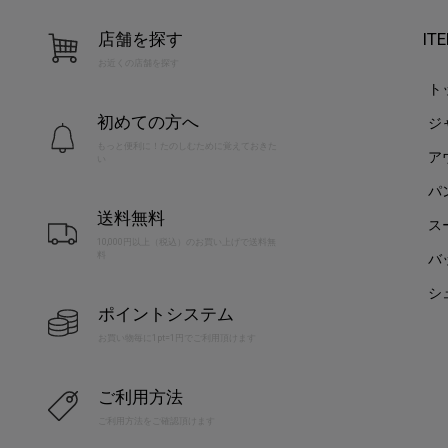
店舗を探す
IT
お近くの店舗を探す
ト
初めての方へ
ジ
もっと便利に！たのしむために覚えておきた
ア
い
パ
送料無料
ス
10,000円以上（税込）のお買い上げで送料無
料
バ
シ
ポイントシステム
お買い物毎に1pt=1円でご利用頂けます
ご利用方法
ご利用方法をご確認頂けます