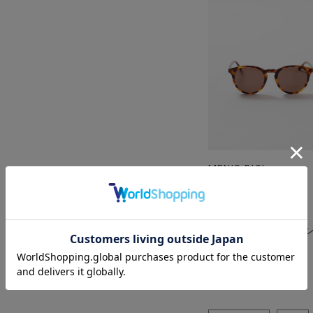
MEN’S BIGI
【MESSYWEEKEND
ッシーウィークエン
ド）】NEW DEPP
着用カラー ブラウン
用サイズ FREE