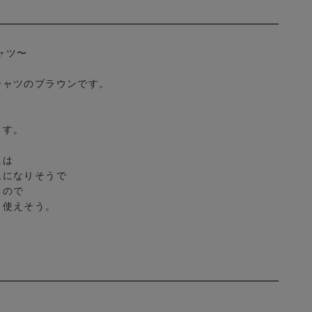
シャツ〜
シャツのブラウンです。
ます。
には
ムになりそうで
るので
も使えそう。
。