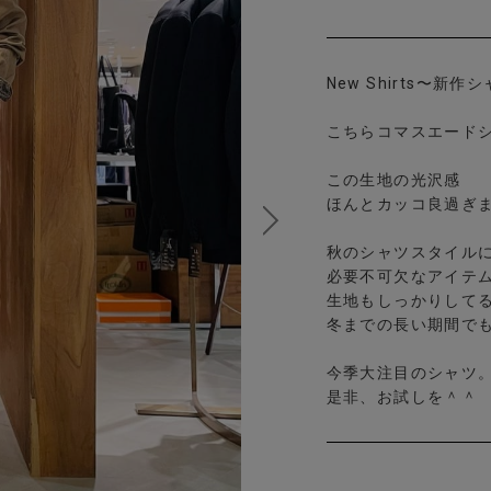
New Shirts〜新作
こちらコマスエード
この生地の光沢感
ほんとカッコ良過ぎ
秋のシャツスタイル
必要不可欠なアイテ
生地もしっかりして
冬までの長い期間で
今季大注目のシャツ
是非、お試しを＾＾