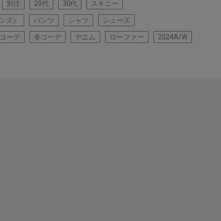
別注
20代
30代
スキニー
ンズ）
パンツ
シャツ
シューズ
コーデ
冬コーデ
デニム
ローファー
2024A/W