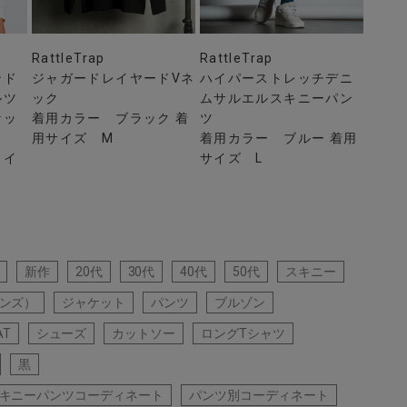
RattleTrap
RattleTrap
ンド
ジャガードレイヤードVネ
ハイパーストレッチデニ
ルツ
ック
ムサルエルスキニーパン
ケッ
着用カラー ブラック 着
ツ
用サイズ M
着用カラー ブルー 着用
ワイ
サイズ L
新作
20代
30代
40代
50代
スキニー
ンズ）
ジャケット
パンツ
ブルゾン
AT
シューズ
カットソー
ロングTシャツ
黒
キニーパンツコーディネート
パンツ別コーディネート