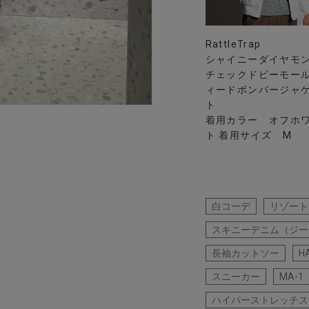
RattleTrap
シャイニーダイヤモ
チェックドビーモー
ィードボンバージャ
ト
着用カラー オフホ
ト 着用サイズ M
白コーデ
リゾート
スキニーデニム（ジー
長袖カットソー
H
スニーカー
MA-1
ハイパーストレッチス