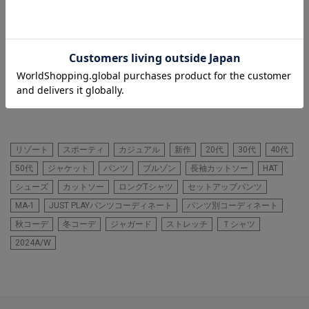
RattleTrap
ジャガードレイヤードVネック
着用カラー ブラック 着用サイ
ズ M
リゾート
スポーティ
カジュアル
新作
20代
30代
40代
50代
ジャケット
パンツ
ブルゾン
長袖カットソー
HAT
シューズ
カットソー
ロングTシャツ
セットアップパンツ
MA-1
JUST PLAYパンツコーディネート
パンツ別コーディネート
秋コーデ
冬コーデ
ジャガード
ストレッチ
Ｔシャツ
2024A/W