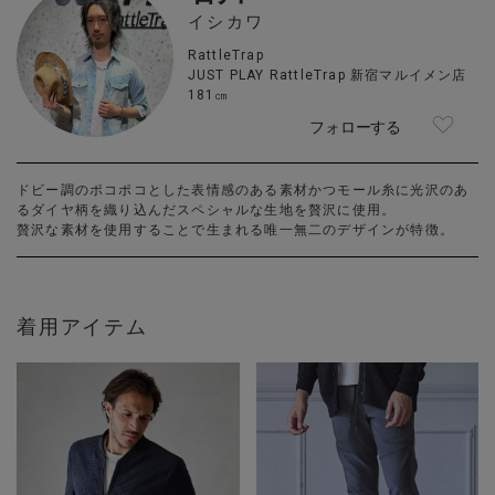
イシカワ
RattleTrap
JUST PLAY RattleTrap 新宿マルイメン店
181㎝
フォローする
ドビー調のポコポコとした表情感のある素材かつモール糸に光沢のあ
るダイヤ柄を織り込んだスペシャルな生地を贅沢に使用。
贅沢な素材を使用することで生まれる唯一無二のデザインが特徴。
着用アイテム