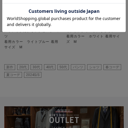
UNION STATION
UNION STATION
ストレッチカチオンショートパン
イントレチャートスリッポン
ツ
着用カラー ホワイト 着用サイ
着用カラー ライトブルー 着用
ズ M
サイズ M
新作
20代
30代
40代
50代
パンツ
シャツ
春コーデ
夏コーデ
2024S/S