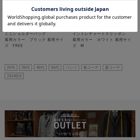
UNION STATION
UNION STATION
ミニショルダーバッグ
イントレチャートスリッポン
着用カラー ブラック 着用サイ
着用カラー ホワイト 着用サイ
ズ FREE
ズ M
20代
30代
40代
50代
パンツ
春コーデ
夏コーデ
2024S/S