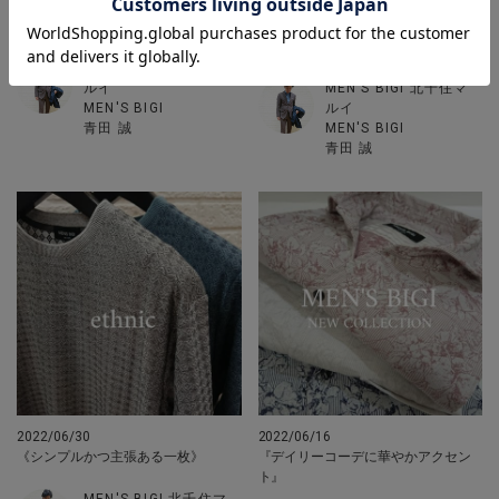
2022/07/12
2022/07/02
今、人気のトップスはコレだ！！
SALE で狙え！！【サマージャケッ
ト】
MEN'S BIGI 北千住マ
ルイ
MEN'S BIGI 北千住マ
MEN'S BIGI
ルイ
青田 誠
MEN'S BIGI
青田 誠
2022/06/30
2022/06/16
《シンプルかつ主張ある一枚》
『デイリーコーデに華やかアクセン
ト』