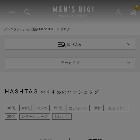
0
メンズファッション通販 MEN'S BIGI
ブログ
絞り込み
アーカイブ
HASHTAG
おすすめのハッシュタグ
30代
40代
パンツ
50代
カジュアル
新作
カットソー
20代
レザーシューズ
お出かけ