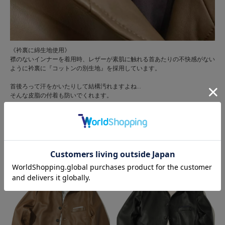
《衿裏に綿生地使用》
襟のないインナーを着用時、レザーが素肌に触れる首あたりの不快感がない
ように衿裏に『コットンの別生地』を採用しています。
首後ろって汗をかいたりして結構汚れますよね…
そんな皮脂の付着も防いでくれます。
そんな《こだわりポイント》の詰まったレザーはいかがですか？
男の格を上げてくれるレザー、お試しあれ！！