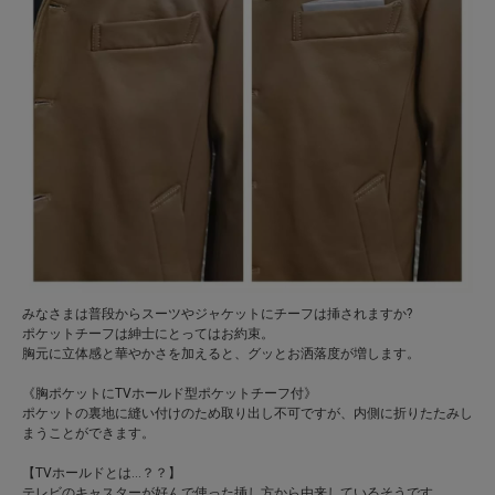
みなさまは普段からスーツやジャケットにチーフは挿されますか?
ポケットチーフは紳士にとってはお約束。
胸元に立体感と華やかさを加えると、グッとお洒落度が増します。
《胸ポケットにTVホールド型ポケットチーフ付》
ポケットの裏地に縫い付けのため取り出し不可ですが、内側に折りたたみし
まうことができます。
【TVホールドとは…？？】
テレビのキャスターが好んで使った挿し方から由来しているそうです。