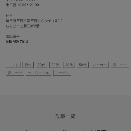
土日祝 10:00〜21:00
住所
埼玉県三郷市新三郷ららシティ3-1-1
ららぽーと新三郷2階
電話番号
048-959-7013
ニット
新作
20代
30代
40代
50代
パーカー
春コーデ
夏コーデ
オニワッフル
フーディ
記事一覧