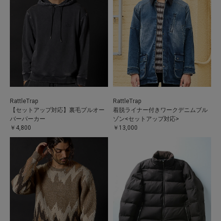
RattleTrap
RattleTrap
【セットアップ対応】裏毛プルオー
着脱ライナー付きワークデニムブル
バーパーカー
ゾン<セットアップ対応>
￥4,800
￥13,000