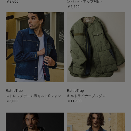
￥3,600
ン<セットアップ対応>
￥6,600
RattleTrap
RattleTrap
ストレッチデニム裏キルトGジャン
キルトライナーブルゾン
￥6,000
￥11,500