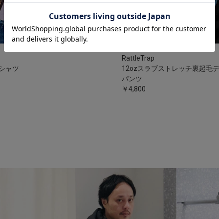
RattleTrap
シャツ
12ozスラブストレッチ裏起毛
パンツ
￥4,800