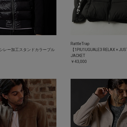
RattleTrap
シレー加工スタンドカラーブル
【1PIU1UGUALE3 RELAX × JU
JACKET
￥43,000