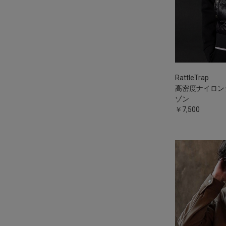
RattleTrap
高密度ナイロン
ゾン
￥7,500