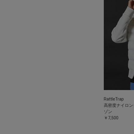
RattleTrap
高密度ナイロン
ゾン
￥7,500