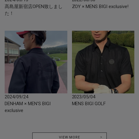
髙島屋新宿店OPEN致しまし
ZOY × MENS BIGI exclusive!
た！
2024/09/24
2023/05/04
DENHAM × MEN'S BIGI
MENS BIGI GOLF
exclusive
VIEW MORE