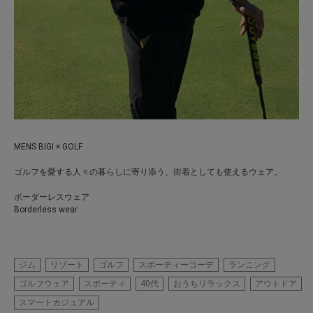
MENS BIGI × GOLF
ゴルフを愛する人々の暮らしに寄り添う、街着としても使えるウェア
。
ボーダーレスウェア
Borderless wear
ジム
リゾート
ゴルフ
スポーティーコーデ
ランニング
ゴルフウェア
スポーティ
40代
おうちリラックス
アウトドア
スマートカジュアル