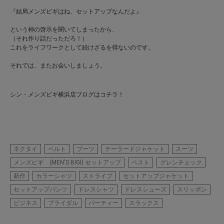
『結局メンズビギはね、セットアップなんだよ』
という神の啓示を聞いてしまったから、
（それ作り話だっただろ！）
これをライフワークとして続けざるを得ないのです。
それでは、またお会いしましょう。
シン・メンズビギ横浜店ブログはコチラ！
ネクタイ
ベルト
ブーツ
テーラードジャケット
スーツ
メンズビギ (MEN'S BIGI) セットアップ
ベスト
グレンチェック
新作
カラーシャツ
ストライプ
セットアップジャケット
セットアップパンツ
ドレスシャツ
ドレスシューズ
スリッポン
ビジネス
ブライダル
パーティー
スラックス