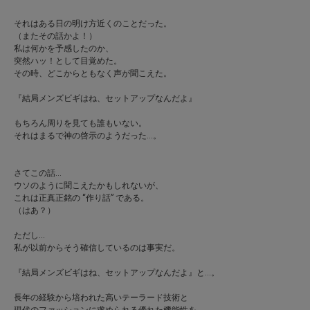
それはある日の明け方近くのことだった。
（またその話かよ！）
私は何かを予感したのか、
突然ハッ！として目覚めた。
その時、どこからともなく声が聞こえた。
『結局メンズビギはね、セットアップなんだよ』
もちろん周りを見ても誰もいない。
それはまるで神の啓示のようだった…。
さてこの話…
ウソのように聞こえたかもしれないが、
これは正真正銘の “作り話” である。
（はあ？）
ただし…
私が以前からそう確信しているのは事実だ。
『結局メンズビギはね、セットアップなんだよ』と…。
長年の経験から培われた高いテーラード技術と