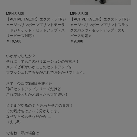
MEN’S BIGI
MEN’S BIGI
【ACTIVE TAILOR】エクストラTRジ
【ACTIVE TAILOR】エクストラTRジ
ャージヘリンボーンプリントテーラ
ャージヘリンボーンプリントスラッ
ードジャケット＜セットアップ・ス
クスパンツ＜セットアップ・スリー
リーピース対応＞
ピース対応＞
￥19,500
￥9,000
いかがでしたか？
それにしてもこのバリエーションの豊富さ！
メンズビギがいかにこのセットアップを
大プッシュしてるかがこれでお分かりでしょう。
さて、今回で3回目を迎えた
“神” セットアップシリーズだけど、
これで終わりかと思ったら大間違い！
え？まだやるの？ と思ったそこの貴方！
その気持ちはよ～く分かります。
なぜなら私もそうだから…。
（えっ⁉️）
でもね、私の場合は、