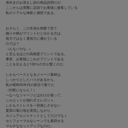
表向きのお澄まし顔の商品説明だが、
ここからは実際に店頭でお客様に接客している
私のリアルな体験と感想である。
おそらく、この生地を肉眼で見て
織りや柄がプリントだと分かる方は、
視力ではなく透視力に優れている
のでは？
（んなバカな…）
と言えるほどの高精度プリントである。
事実、お客様にこれがプリントである
ことを伝えると100％の方が驚くのだ。
しかもベースとなるジャージ素材は
しっかりとしたハリがあるから、
私が昭和50年代の部活で着てた
（比較にならん！）
へなへなジャージとはわけが違って、
シルエットが崩れずエレガント。
しかもストレスを一切感じさせない
驚異の着心地を実現しながら、
カジュアルジャケットとしてだけでなく
セミフォーマルなシーンでも着回せる
マルチなセットアップなのだ。