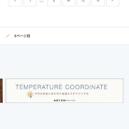
...
1
3
4
5
6
ト
6ページ目