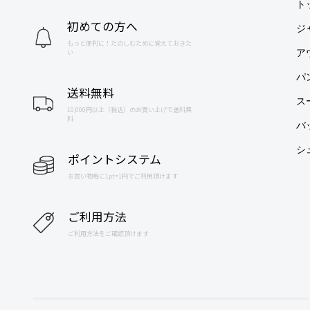
ト
初めての方へ
ジ
もっと便利に！たのしむために覚えておきた
ア
い
パ
送料無料
ス
10,000円以上（税込）のお買い上げで送料無
料
バ
シ
ポイントシステム
お買い物毎に1pt=1円でご利用頂けます
ご利用方法
ご利用方法をご確認頂けます