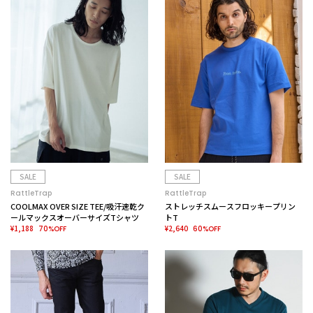
SALE
SALE
RattleTrap
RattleTrap
COOLMAX OVER SIZE TEE/吸汗速乾ク
ストレッチスムースフロッキープリン
ールマックスオーバーサイズTシャツ
トT
¥1,188
¥2,640
70%OFF
60%OFF