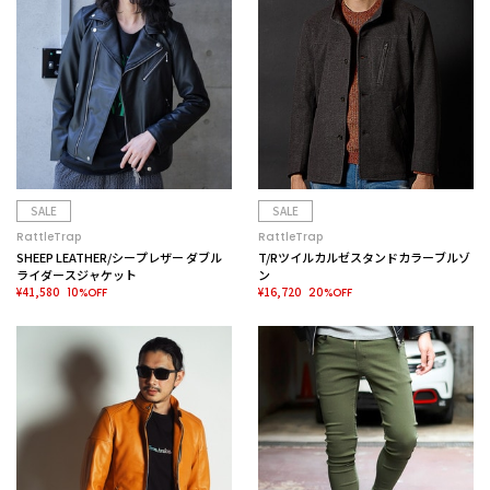
SALE
SALE
RattleTrap
RattleTrap
SHEEP LEATHER/シープレザー ダブル
T/Rツイルカルゼスタンドカラーブルゾ
ライダースジャケット
ン
¥41,580
¥16,720
10%OFF
20%OFF