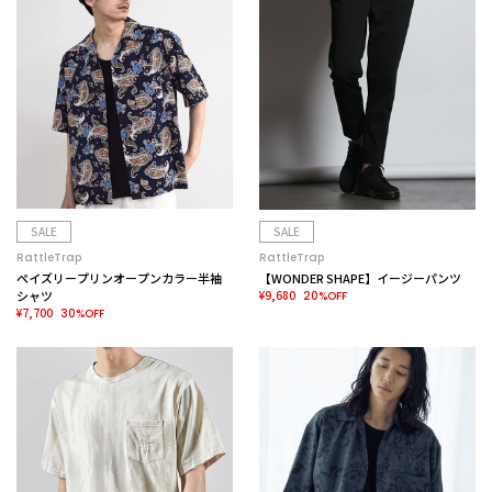
SALE
SALE
RattleTrap
RattleTrap
ペイズリープリンオープンカラー半袖
【WONDER SHAPE】イージーパンツ
シャツ
¥9,680
20%OFF
¥7,700
30%OFF