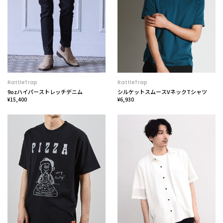
RattleTrap
RattleTrap
9ozハイパーストレッチデニム
シルケットスムースVネックTシャツ
¥15,400
¥6,930