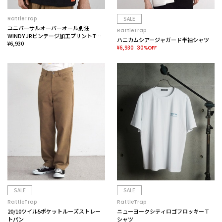
RattleTrap
SALE
ユニバーサルオーバーオール別注
RattleTrap
WINDY JRビンテージ加工プリントTシ
ハニカムシアージャガード半袖シャツ
ャツ
¥6,930
¥6,930
30%OFF
SALE
SALE
RattleTrap
RattleTrap
20/10ツイル5ポケットルーズストレー
ニューヨークシティロゴフロッキーＴ
トパン
シャツ