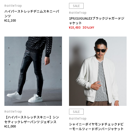
RattleTrap
SALE
ハイパーストレッチデニムスキニーパ
RattleTrap
ンツ
1PIU1UGUALE3ブラックジャガードジ
¥12,100
ャケット
¥18,480
30%OFF
RattleTrap
SALE
【ハイパーストレッチスキニー】シン
RattleTrap
セティックレザーパンツ ジェギンス
シャイニーダイヤモンドチェックドビ
¥11,000
ーモールツィードボンバージャケット