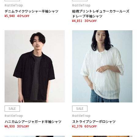
RattleTrap
RattleTrap
デニムライクワッシャー半袖シャツ
総柄プリントレギュラーカラールーズ
¥5,940
ドレープ半袖シャツ
40%OFF
¥4,851
30%OFF
SALE
SALE
RattleTrap
RattleTrap
ハニカムシアージャガード半袖シャツ
ストライプシアーポロシャツ
¥6,930
¥2,376
30%OFF
60%OFF