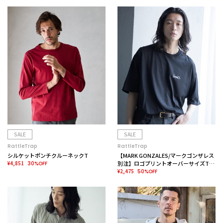
SALE
SALE
RattleTrap
RattleTrap
シルケットポンチクルーネックT
【MARK GONZALES/マークゴンザレス
¥4,851
別注】ロゴプリントオーバーサイズTシ
30%OFF
ャツ
¥2,475
50%OFF