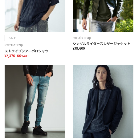
SALE
RattleTrap
シングルライダースレザージャケット
RattleTrap
¥39,600
ストライプシアーポロシャツ
¥2,376
60%OFF