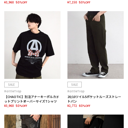
¥3,960
¥7,150
50%OFF
50%OFF
SALE
SALE
RattleTrap
RattleTrap
【CHAOTIC】別注アナーキーポルカド
20/10ツイル5ポケットルーズストレー
ットプリントオーバーサイズTシャツ
トパン
¥3,960
¥2,772
50%OFF
60%OFF