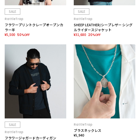
SALE
SALE
RattleTrap
RattleTrap
フラワープリントクレープオープンカ
SHEEP LEATHER/シープレザー シング
ラー半
ルライダースジャケット
¥5,500
¥31,680
50%OFF
20%OFF
SALE
RattleTrap
ブラスネックレス
RattleTrap
¥5,940
フラワージャガードカーディガン