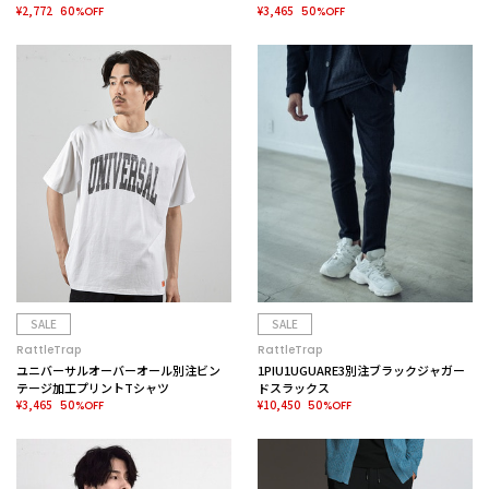
¥2,772
¥3,465
60%OFF
50%OFF
SALE
SALE
RattleTrap
RattleTrap
ユニバーサルオーバーオール別注ビン
1PIU1UGUARE3別注ブラックジャガー
テージ加工プリントTシャツ
ドスラックス
¥3,465
¥10,450
50%OFF
50%OFF