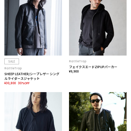
SALE
RattleTrap
フェイクスエードZIPUPパーカー
RattleTrap
¥9,900
SHEEP LEATHER/シープレザー シング
ルライダースジャケット
¥30,800
30%OFF