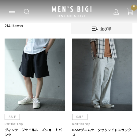
0
214 Items
並び順
SALE
SALE
RattleTrap
RattleTrap
ヴィンテージツイルルーズショートパ
8.5ozデニムツータックワイドスラック
ンツ
ス