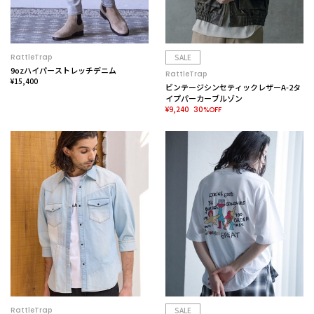
RattleTrap
SALE
9ozハイパーストレッチデニム
RattleTrap
¥15,400
ビンテージシンセティックレザーA-2タ
イプパーカーブルゾン
¥9,240
30%OFF
RattleTrap
SALE