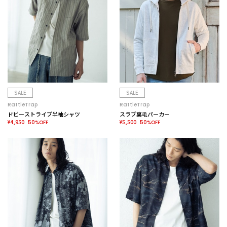
SALE
SALE
RattleTrap
RattleTrap
ドビーストライプ半袖シャツ
スラブ裏毛パーカー
¥4,950
¥5,500
50%OFF
50%OFF