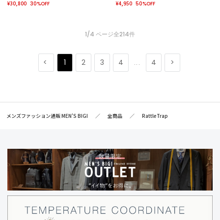
¥30,800
¥4,950
30%OFF
50%OFF
1/4 ページ全214件
1
2
3
4
4
...
メンズファッション通販 MEN'S BIGI
全商品
RattleTrap