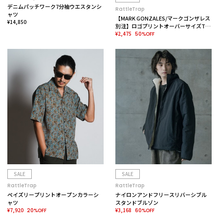
デニムパッチワーク7分袖ウエスタンシ
RattleTrap
ャツ
【MARK GONZALES/マークゴンザレス
¥14,850
別注】ロゴプリントオーバーサイズTシ
ャツ
¥2,475
50%OFF
SALE
SALE
RattleTrap
RattleTrap
ペイズリープリントオープンカラーシ
ナイロンアンドフリースリバーシブル
ャツ
スタンドブルゾン
¥7,920
¥3,168
20%OFF
60%OFF