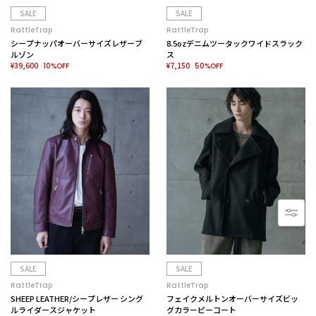
SALE
SALE
RattleTrap
RattleTrap
シープナッパオーバーサイズレザーブ
8.5ozデニムツータックワイドスラック
ルゾン
ス
¥39,600
¥7,150
10%OFF
50%OFF
SALE
SALE
RattleTrap
RattleTrap
SHEEP LEATHER/シープレザー シング
フェイクメルトンオーバーサイズビッ
ルライダースジャケット
グカラーピーコート