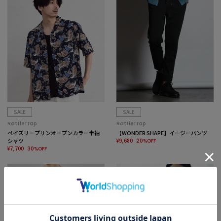
SALE
SALE
RattleTrap
RattleTrap
ペイズリープリンオープンカラー半袖
【WONDER SHAPE】イージーパンツ
シャツ
¥9,680
20%OFF
¥7,700
30%OFF