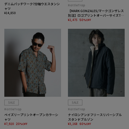
デニムパッチワーク7分袖ウエスタンシ
RattleTrap
ャツ
【MARK GONZALES/マークゴンザレス
¥14,850
別注】ロゴプリントオーバーサイズTシ
ャツ
¥2,475
50%OFF
SALE
SALE
RattleTrap
RattleTrap
ペイズリープリントオープンカラーシ
ナイロンアンドフリースリバーシブル
ャツ
スタンドブルゾン
¥7,920
¥3,168
20%OFF
60%OFF