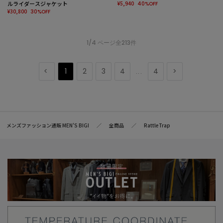
ルライダースジャケット
¥5,940
40%OFF
¥30,800
30%OFF
1/4 ページ全213件
1
2
3
4
4
...
メンズファッション通販 MEN'S BIGI
全商品
RattleTrap