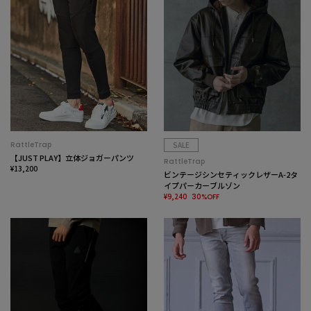
RattleTrap
SALE
【JUST PLAY】立体ジョガーパンツ
RattleTrap
¥13,200
ビンテージシンセティックレザーA-2タ
イプパーカーブルゾン
¥9,240
30%OFF