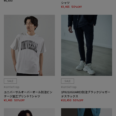
ャツ
¥6,930
シャツ
¥3,465
50%OFF
SALE
SALE
RattleTrap
RattleTrap
ユニバーサルオーバーオール別注ビン
1PIU1UGUARE3別注ブラックジャガー
テージ加工プリントTシャツ
ドスラックス
¥3,465
¥10,450
50%OFF
50%OFF