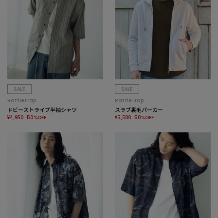
SALE
SALE
RattleTrap
RattleTrap
ドビーストライプ半袖シャツ
スラブ裏毛パーカー
¥4,950
¥5,500
50%OFF
50%OFF