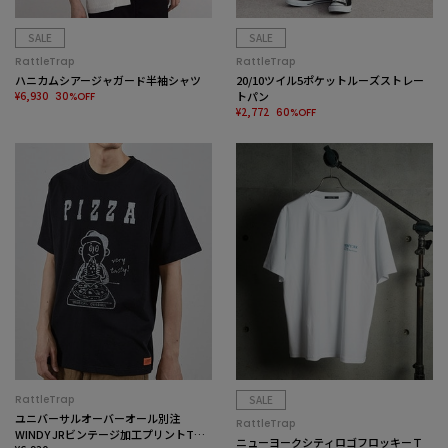
SALE
SALE
RattleTrap
RattleTrap
ハニカムシアージャガード半袖シャツ
20/10ツイル5ポケットルーズストレー
¥6,930
トパン
30%OFF
¥2,772
60%OFF
RattleTrap
SALE
ユニバーサルオーバーオール別注
RattleTrap
WINDY JRビンテージ加工プリントTシ
ニューヨークシティロゴフロッキーＴ