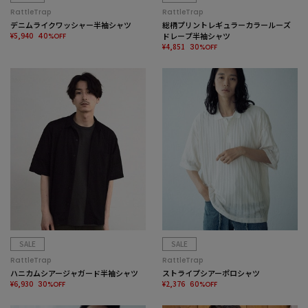
RattleTrap
RattleTrap
デニムライクワッシャー半袖シャツ
総柄プリントレギュラーカラールーズ
¥5,940
ドレープ半袖シャツ
40%OFF
¥4,851
30%OFF
SALE
SALE
RattleTrap
RattleTrap
ハニカムシアージャガード半袖シャツ
ストライプシアーポロシャツ
¥6,930
¥2,376
30%OFF
60%OFF