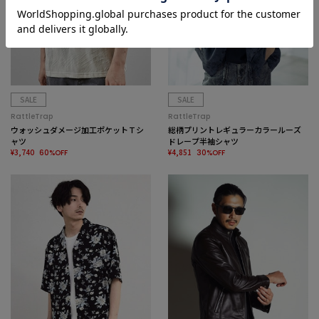
SALE
SALE
RattleTrap
RattleTrap
ウォッシュダメージ加工ポケットＴシ
総柄プリントレギュラーカラールーズ
ャツ
ドレープ半袖シャツ
¥3,740
¥4,851
60%OFF
30%OFF