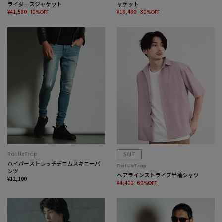
ライダースジャケット
ャケット
¥41,580
¥18,480
10%OFF
30%OFF
RattleTrap
SALE
ハイパーストレッチデニムスキニーパ
RattleTrap
ンツ
ヘアラインストライプ半袖シャツ
¥12,100
¥4,400
60%OFF