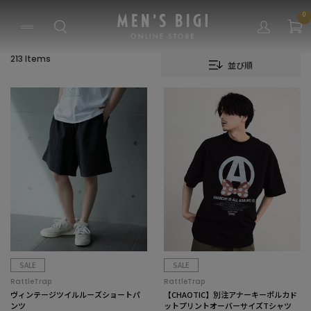
0
213 Items
並び順
SALE
SALE
RattleTrap
RattleTrap
ヴィンテージツイルルーズショートパ
【CHAOTIC】別注アナーキーポルカド
ンツ
ットプリントオーバーサイズTシャツ