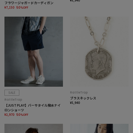
¥5,940
フラワージャガードカーディガン
¥7,150
50%OFF
SALE
RattleTrap
ブラスネックレス
RattleTrap
¥5,940
【JUST PLAY】バーサタイル撥水ナイ
ロンショーツ
¥2,970
50%OFF