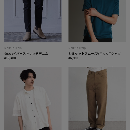
RattleTrap
RattleTrap
9ozハイパーストレッチデニム
シルケットスムースVネックTシャツ
¥15,400
¥6,930