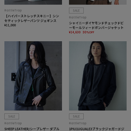
RattleTrap
SALE
【ハイパーストレッチスキニー】シン
RattleTrap
セティックレザーパンツ ジェギンス
シャイニーダイヤモンドチェックドビ
¥11,000
ーモールツィードボンバージャケット
¥14,630
30%OFF
SALE
SALE
RattleTrap
RattleTrap
SHEEP LEATHER/シープレザー ダブル
1PIU1UGUALE3ブラックジャガードジ