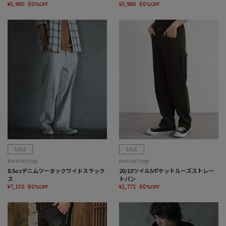
¥3,960
¥3,960
50%OFF
50%OFF
SALE
SALE
RattleTrap
RattleTrap
8.5ozデニムツータックワイドスラック
20/10ツイル5ポケットルーズストレー
ス
トパン
¥7,150
¥2,772
50%OFF
60%OFF