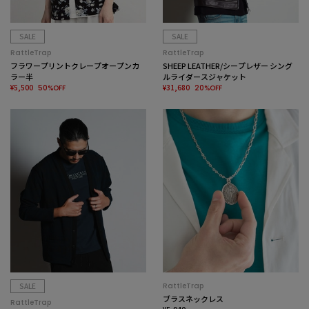
SALE
SALE
RattleTrap
RattleTrap
フラワープリントクレープオープンカ
SHEEP LEATHER/シープレザー シング
ラー半
ルライダースジャケット
¥5,500
¥31,680
50%OFF
20%OFF
SALE
RattleTrap
ブラスネックレス
RattleTrap