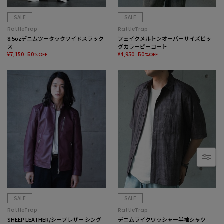
SALE
SALE
RattleTrap
RattleTrap
8.5ozデニムツータックワイドスラック
フェイクメルトンオーバーサイズビッ
ス
グカラーピーコート
¥7,150
¥4,950
50%OFF
50%OFF
SALE
SALE
RattleTrap
RattleTrap
SHEEP LEATHER/シープレザー シング
デニムライクワッシャー半袖シャツ