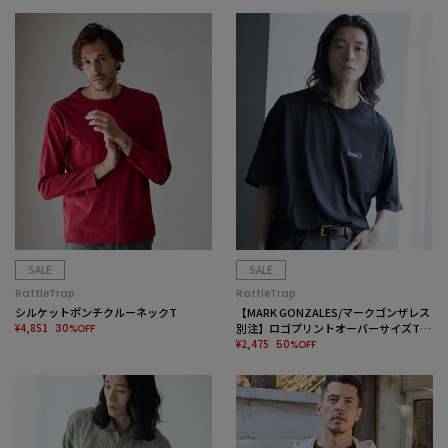
SALE
SALE
RattleTrap
RattleTrap
シルケットポンチクルーネックT
【MARK GONZALES/マークゴンザレス
¥4,851
別注】ロゴプリントオーバーサイズTシ
30%OFF
ャツ
¥2,475
50%OFF