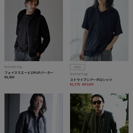
RattleTrap
SALE
フェイクスエードZIPUPパーカー
RattleTrap
¥9,900
ストライプシアーポロシャツ
¥2,376
60%OFF