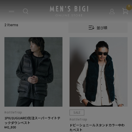
0
2 Items
並び順
RattleTrap
SALE
1PIU1UGUARE3別注スーパーライトテ
RattleTrap
ックダウンベスト
ドビーシェニールスタンドカラー中わ
¥41,800
たベスト