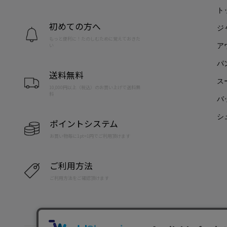
ト
初めての方へ
ジ
もっと便利に！たのしむために覚えておきた
ア
い
パ
送料無料
ス
10,000円以上（税込）のお買い上げで送料無
料
バ
シ
ポイントシステム
お買い物毎に1pt=1円でご利用頂けます
ご利用方法
ご利用方法をご確認頂けます