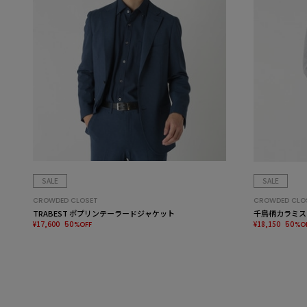
SALE
SALE
CROWDED CLOSET
CROWDED CLO
TRABEST ポプリンテーラードジャケット
千鳥柄カラミス
¥17,600
¥18,150
50%OFF
50%O