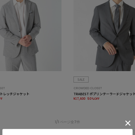
SALE
SET
CROWDED CLOSET
トレッチジャケット
TRABEST ポプリンテーラードジャケッ
¥17,600
FF
50%OFF
1/1 ページ全7件