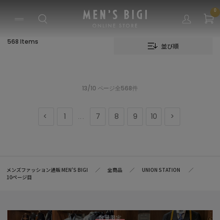
0
568 Items
並び順
13/10 ページ全568件
1
7
8
9
10
...
メンズファッション通販 MEN'S BIGI
全商品
UNION STATION
10ページ目