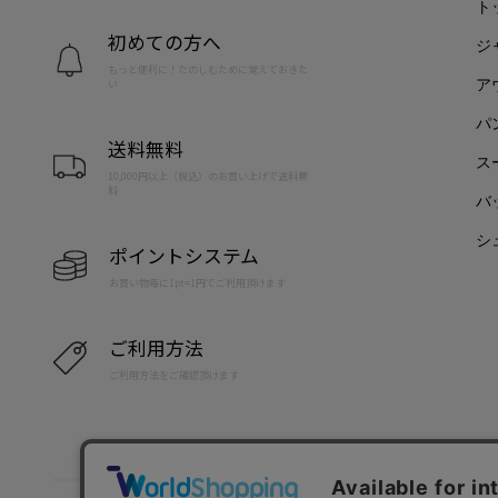
ト
初めての方へ
ジ
もっと便利に！たのしむために覚えておきた
ア
い
パ
送料無料
ス
10,000円以上（税込）のお買い上げで送料無
料
バ
シ
ポイントシステム
お買い物毎に1pt=1円でご利用頂けます
ご利用方法
ご利用方法をご確認頂けます