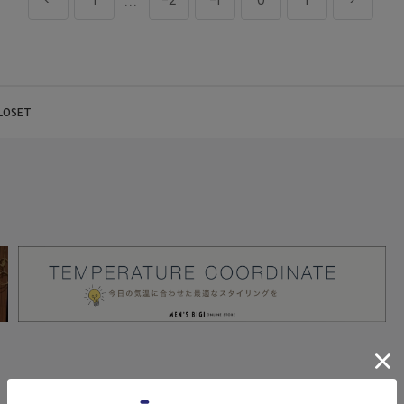
...
1
-2
-1
0
1
LOSET