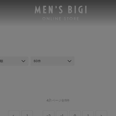
順
60件
4/1 ページ全11件