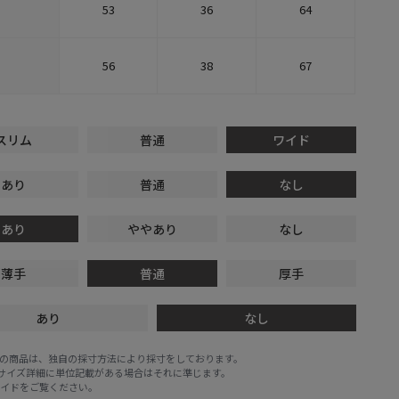
53
36
64
56
38
67
スリム
普通
ワイド
あり
普通
なし
あり
ややあり
なし
薄手
普通
厚手
あり
なし
E STOREの商品は、独自の採寸方法により採寸をしております。
※サイズ詳細に単位記載がある場合はそれに準じます。
ガイド
をご覧ください。