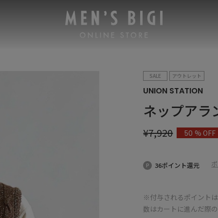
SALE
アウトレット
UNION STATION
ネップアラ
¥
7,920
% OFF
50
ポ
36ポイント還元
※付与されるポイントは
数はカートに進んだ際