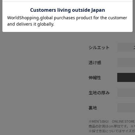
M
L
シルエット
透け感
伸縮性
生地の厚み
裏地
※MEN'S BIGI ONLIN
商品の計測はcm単位です。 
※採寸方法については
サイズ