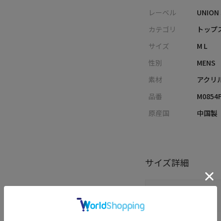
レーベル
UNION
カテゴリ
トップス
サイズ
M L
性別
MENS
素材
アクリ
品番
M0854
原産国
中国製
サイズ詳細
サイズ