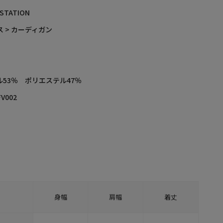
 STATION
 > カーディガン
ル53％ ポリエステル47％
FV002
身幅
肩幅
着丈