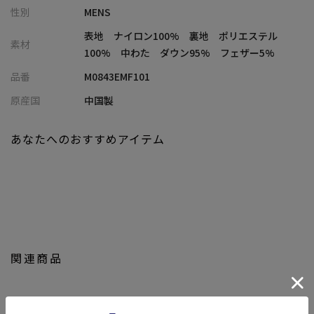
性別
MENS
■素材
表地 ナイロン100% 裏地 ポリエステル
素材
中わたには軽やかでふっくらとした、嵩高のあるダウンを使用。
100% 中わた ダウン95% フェザー5%
品番
M0843EMF101
■コーディネート
ベーシックなカラーラインナップのため、汎用性高くデイリー使
原産国
中国製
いに便利。
様々なワードローブと合わせたり、ダウンベストやダウンジャケ
あなたへのおすすめアイテム
ットと合わせていただくのもおすすめです。
※ダウンについて
ダウンは天然由来の素材であるため、稀に濃い色の羽が混入する
ことがあり、表面に透けて見える場合があります。
あらかじめご了承ください。
関連商品
＜TAION（タイオン）＞
インナーダウンブランド。
ブランド名の由来は、体温（TAION）。