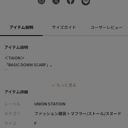
アイテム説明
サイズガイド
ユーザーレビュー
アイテム説明
＜TAION＞
「BASIC DOWN SCARF」。
■デザイン
もっと見る
ブランド定番のダウンマフラーです。
アイテム詳細
表側にダウン、裏側はフリース素材で直接肌に当たる部分も滑ら
かで快適な着け心地。
レーベル
UNION STATION
裏面のトンネル部分にもう片方の先端部分を通して首に巻く仕様
で、男女問わずお使いいただけるデザイン。
カテゴリ
ファッション雑貨 > マフラー/ストール/スヌード
トンネル箇所を利用してパッカブルにできるため、コンパクトに
サイズ
F
収納ができ持ち運びにも便利なアイテムです。