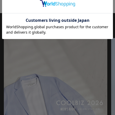
TAION のダウン（羽毛）は軽くて反発力の良いダウンを使用して
おり、雨や高湿度の環境下でも羽毛の縮みを最小限に抑え、保温
性が落ちづらいという特徴があります。
【UNION STATION/ ユニオンステーション】
JOURNAL
もっと
見る
「さりげない上品さ」をキーワードに大人に向けた、素材感と着
心地にこだわったアイテムを展開。
肩ひじを張らずに自分に合ったおしゃれを楽しめる、きれいめス
タイルを提案します。
私たちは服を通してみなさまの心が明るくなったりワクワクした
り、ささやかな高揚感を感じていただけるような”おしゃれ着”を
お届けします。
※屋外での撮影画像は光の加減で、実際の商品より明るく見える
場合が御座います。商品の色味は生地アップ・スタジオ撮影の画
像をご参考下さい。
※画像の商品はサンプルとなりますので実際の商品と仕様、加
工、サイズが若干異なる場合がございます。
※他のキャンペーンにより、期間中に価格が変動する場合があり