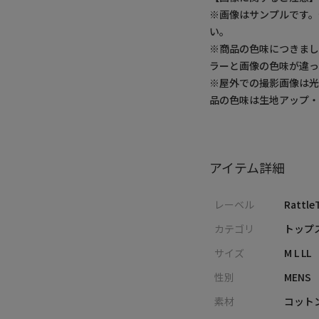
※画像はサンプルです
い。
※商品の色味につきまし
ラーと画像の色味が違っ
※屋外での撮影画像は光
品の色味は生地アップ
アイテム詳細
レーベル
Rattle
カテゴリ
トップス
サイズ
M L LL
性別
MENS
素材
コットン