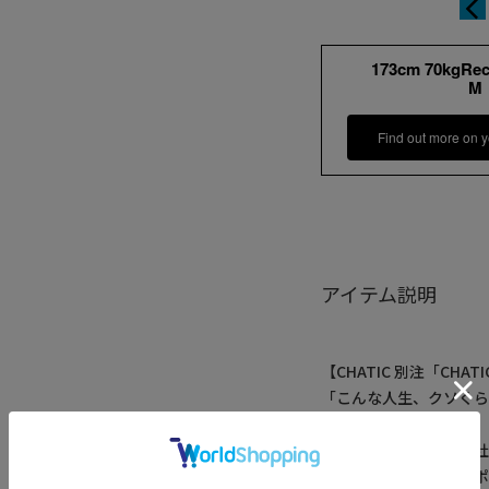
173cm 70kgRe
M
Find out more on y
アイテム説明
【CHATIC 別注「CHATIC
「こんな人生、クソく
れる。
そんな自分への叫びと
アナーキー（反抗）と