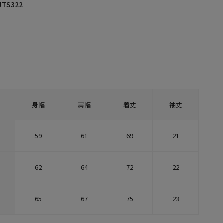
UTS322
身幅
肩幅
着丈
袖丈
59
61
69
21
62
64
72
22
65
67
75
23