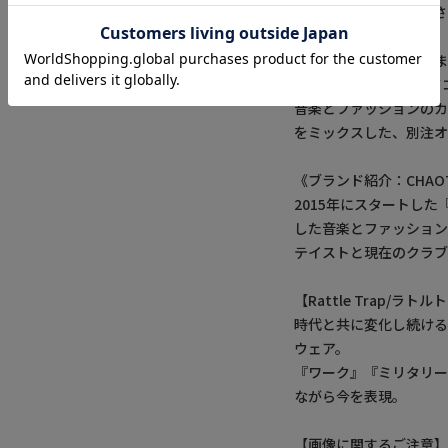
で、「壊すために可愛
した。
このギャップこそが、
《CHATIC》のブラン
音楽とファッションのカ
をミックスした、別注オ
《ブランド紹介：CHAOT
2015年にスタートした『
した音楽とファッショ
テイストと現在のクラブ
【Rattle Trap/ラト
時代と共に変化し続け
ウェア。
『ワーク』『ミリタリー
ながら今を表現。
【画像に関するご注意