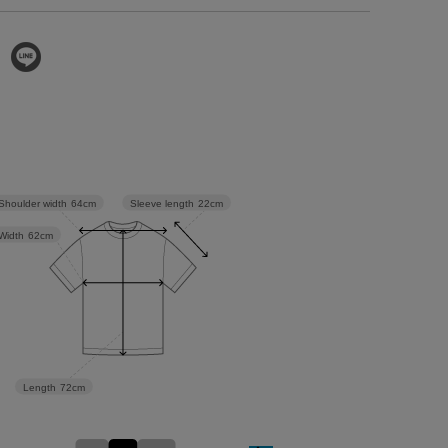
Sleeve length
22cm
Shoulder width
64cm
Width
62cm
Length
72cm