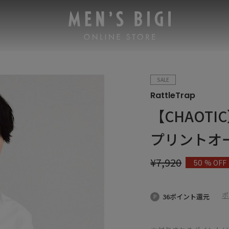
SALE
RattleTrap
【CHAOT
プリントオ
¥
7,920
% OFF
50
ポ
36ポイント還元