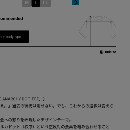
M
L
LL
commended
our body type
 ANARCHY DOT TEE」】
らえ。」過去の後悔は消せない。でも、これからの選択は変えら
社会への怒りを表現したデザインテーマ。
ポルカドット（秩序）という正反対の要素を組み合わせること