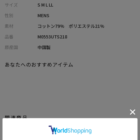
た。どこから見てもスタイリッシュな一枚です。
サイズ
S M L LL
性別
MENS
・快適な着心地と特別な存在感
程よくルーズなシルエットと肌触りの良い生地感で、着心地も抜
素材
コットン79% ポリエステル21%
群。ワークブランドらしいタフさとストリート感を融合させた、
品番
M0553UTS218
別注ならではの特別な存在感を放つTシャツです。
原産国
中国製
【Rattle Trap/ラトルトラップ】
時代と共に変化し続けるライフスタイルにおいてリアルに共存す
あなたへのおすすめアイテム
ることができるタウンウェア。
『ワーク』『ミリタリー』『デニム』をベースに素材とディティ
ールにこだわりを持ちながら今を表現。
【画像に関するご注意】
※画像はサンプルです。仕様が変更になることがありますのであ
らかじめご了承ください。
関連商品
※商品の色味につきまして、お客様のお使いのPCのモニター環
境、設定により実際のカラーと画像の色味が違って見える場合が
御座います。予めご了承の上、ご注文下さい。