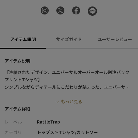
アイテム説明
サイズガイド
ユーザーレビュー
アイテム説明
【洗練されたデザイン、ユニバーサルオーバーオール別注バック
プリントTシャツ】
シンプルながらディテールにこだわりが詰まった、ユニバーサル
オーバーオール別注のTシャツが登場。
もっと見る
アイテム詳細
・デザインの魅力
フロントにはロゴピスネームのポケットを配置し、さりげないア
レーベル
RattleTrap
クセントをプラス。そして、バックにはインパクトのあるプリン
トを大胆に施し、後ろ姿まで抜かりのないデザインに仕上げまし
カテゴリ
トップス > Tシャツ/カットソー